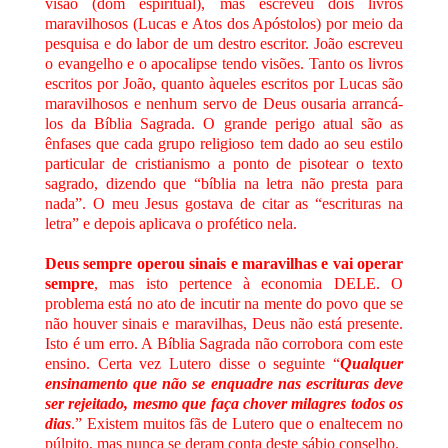
visão (dom espiritual), mas escreveu dois livros
maravilhosos (Lucas e Atos dos Apóstolos) por meio da
pesquisa e do labor de um destro escritor. João escreveu
o evangelho e o apocalipse tendo visões. Tanto os livros
escritos por João, quanto àqueles escritos por Lucas são
maravilhosos e nenhum servo de Deus ousaria arrancá-
los da Bíblia Sagrada. O grande perigo atual são as
ênfases que cada grupo religioso tem dado ao seu estilo
particular de cristianismo a ponto de pisotear o texto
sagrado, dizendo que “bíblia na letra não presta para
nada”. O meu Jesus gostava de citar as “escrituras na
letra” e depois aplicava o profético nela.
Deus sempre operou sinais e maravilhas e vai operar
sempre
, mas isto pertence à economia DELE. O
problema está no ato de incutir na mente do povo que se
não houver sinais e maravilhas, Deus não está presente.
Isto é um erro. A Bíblia Sagrada não corrobora com este
ensino. Certa vez Lutero disse o seguinte “
Qualquer
ensinamento que não se enquadre nas escrituras deve
ser rejeitado, mesmo que faça chover milagres todos os
dias
.” Existem muitos fãs de Lutero que o enaltecem no
púlpito, mas nunca se deram conta deste sábio conselho.