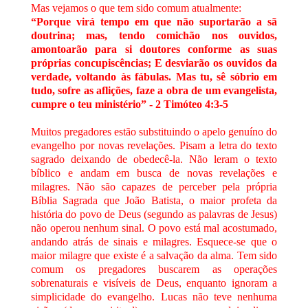
Mas vejamos o que tem sido comum atualmente:
“Porque virá tempo em que não suportarão a sã
doutrina; mas, tendo comichão nos ouvidos,
amontoarão para si doutores conforme as suas
próprias concupiscências; E desviarão os ouvidos da
verdade, voltando às fábulas. Mas tu, sê sóbrio em
tudo, sofre as aflições, faze a obra de um evangelista,
cumpre o teu ministério” - 2 Timóteo 4:3-5
Muitos pregadores estão substituindo o apelo genuíno do
evangelho por novas revelações. Pisam a letra do texto
sagrado deixando de obedecê-la. Não leram o texto
bíblico e andam em busca de novas revelações e
milagres. Não são capazes de perceber pela própria
Bíblia Sagrada que João Batista, o maior profeta da
história do povo de Deus (segundo as palavras de Jesus)
não operou nenhum sinal. O povo está mal acostumado,
andando atrás de sinais e milagres. Esquece-se que o
maior milagre que existe é a salvação da alma. Tem sido
comum os pregadores buscarem as operações
sobrenaturais e visíveis de Deus, enquanto ignoram a
simplicidade do evangelho. Lucas não teve nenhuma