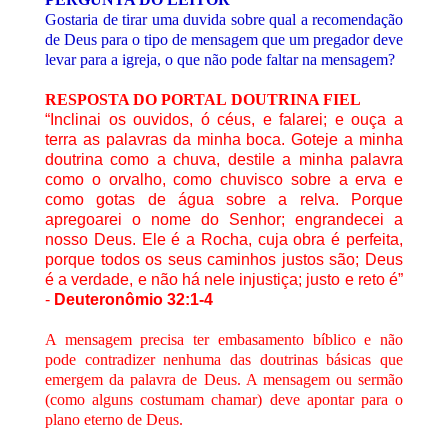
Gostaria de tirar uma duvida sobre qual a recomendação
de Deus para o tipo de mensagem que um pregador deve
levar para a igreja, o que não pode faltar na mensagem?
RESPOSTA DO PORTAL
DOUTRINA FIEL
“Inclinai os ouvidos, ó céus, e falarei; e ouça a
terra as palavras da minha boca. Goteje a minha
doutrina como a chuva, destile a minha palavra
como o orvalho, como chuvisco sobre a erva e
como gotas de água sobre a relva. Porque
apregoarei o nome do Senhor; engrandecei a
nosso Deus. Ele é a Rocha, cuja obra é perfeita,
porque todos os seus caminhos justos são; Deus
é a verdade, e não há nele injustiça; justo e reto é”
-
Deuteronômio 32:1-4
A mensagem precisa ter embasamento bíblico e não
pode contradizer nenhuma das doutrinas básicas que
emergem da palavra de Deus. A mensagem ou sermão
(como alguns costumam chamar) deve apontar para o
plano eterno de Deus.